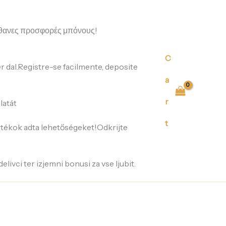
arabo
-
απίθανες προσφορές μπόνους!
EDP
spray
80ml
C
quantity
er dal.Registre-se facilmente, deposite
a
r
latát
t
játékok adta lehetőségeket!Odkrijte
delivci ter izjemni bonusi za vse ljubit.