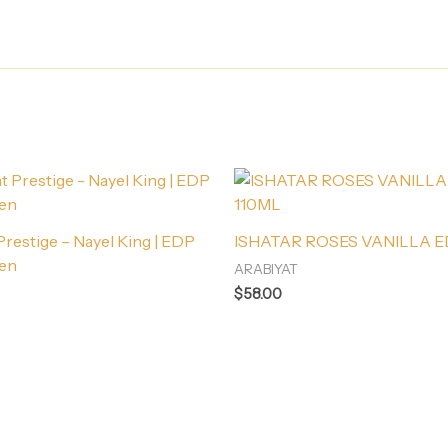
Prestige – Nayel King | EDP
ISHATAR ROSES VANILLA E
en
ARABIYAT
$
58.00