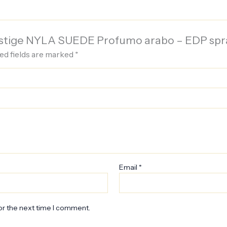
Prestige NYLA SUEDE Profumo arabo – EDP spr
ed fields are marked
*
Email
*
or the next time I comment.