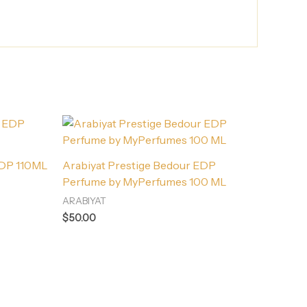
DP 110ML
Arabiyat Prestige Bedour EDP
Perfume by MyPerfumes 100 ML
ARABIYAT
$
50.00